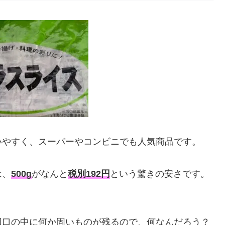
いやすく、スーパーやコンビニでも人気商品です。
は、
500g
がなんと
税別192円
という驚きの安さです。
回口の中に何か固いものが残るので、何なんだろう？