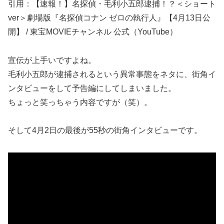
引用：【速報！】名探偵・毛利小五郎逮捕！？＜ショート
ver＞劇場版『名探偵コナン ゼロの執行人』【4月13日公
開】 / 東宝MOVIEチャンネル 公式（YouTube）
宣伝が上手いですよね。
毛利小五郎が逮捕されるという異常事態をネタに、街角イ
ンタビューをして予告編にしてしまいました。
ちょっと笑っちゃう内容ですが（笑）。
そして4月2日の最後が55秒の街角インタビューです。