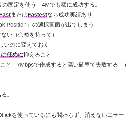
2M辺りの固定を使う。4Mでも稀に成功する。
Fast
または
Fastest
なら成功実績あり。
eak Position」の選択画面が出てしまう
けない（余裕を持って）
で新しいのに変えておく
トは低めに
抑えること
にすること。7Mbpsで作成すると高い確率で失敗する。）
ある。
flickを使っているにも関わらず、消えないエラー