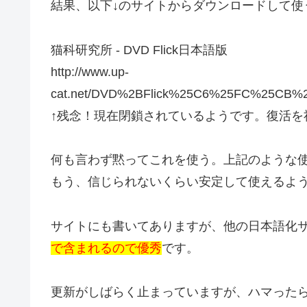
結果、以下↓のサイトからダウンロードして使うこ
猫科研究所 - DVD Flick日本語版
http://www.up-
cat.net/DVD%2BFlick%25C6%25FC%25CB
↑残念！現在閉鎖されているようです。復活を
何も言わず黙ってこれを使う。上記のような
もう、信じられないくらい安定して使えるよ
サイトにも書いてありますが、他の日本語化
で含まれるので優秀
です。
更新がしばらく止まっていますが、ハマった