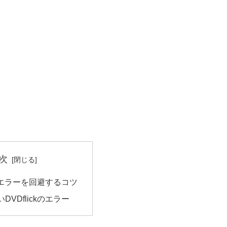
次
ckのエラーを回避するコツ
DVDflickのエラー