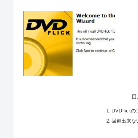
目
DVDfli
回避出来ない