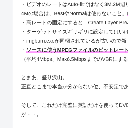
・ビデオのレートはAuto-fitではなく3M,
4Mの場合は、BestやNormalは使わないこと。
・高レートの固定にすると「Create Layer Br
・ターゲットサイズギリギリに設定してはい
・imgburn.exeが同梱されているが古いの
・
ソースに使うMPEGファイルのビットレー
（平均4Mbps、Max6.5MbpsまでのVBR
とまあ、盛り沢山。
正直どこまで本当か分からない位、不安定で
そして、これだけ完璧に英語だけを使ってDVD
が・・。