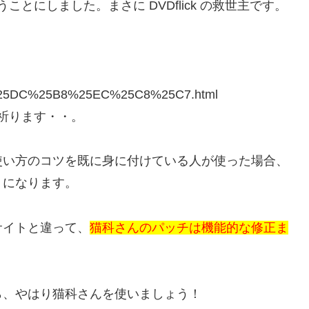
とにしました。まさに DVDflick の救世主です。
%25DC%25B8%25EC%25C8%25C7.html
祈ります・・。
使い方のコツを既に身に付けている人が使った場合、
うになります。
サイトと違って、
猫科さんのパッチは機能的な修正ま
ら、やはり猫科さんを使いましょう！