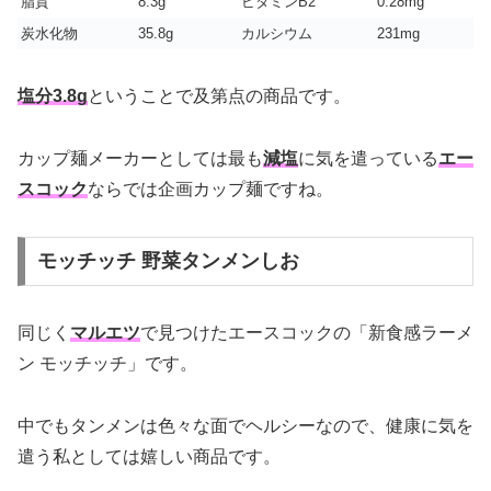
脂質
8.3g
ビタミンB2
0.28mg
炭水化物
35.8g
カルシウム
231mg
塩分3.8g
ということで及第点の商品です。
カップ麺メーカーとしては最も
減塩
に気を遣っている
エー
スコック
ならでは企画カップ麺ですね。
モッチッチ 野菜タンメンしお
同じく
マルエツ
で見つけたエースコックの「新食感ラーメ
ン モッチッチ」です。
中でもタンメンは色々な面でヘルシーなので、健康に気を
遣う私としては嬉しい商品です。