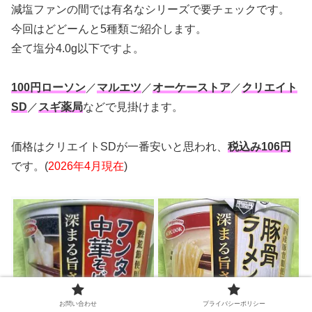
減塩ファンの間では有名なシリーズで要チェックです。
今回はどどーんと5種類ご紹介します。
全て塩分4.0g以下ですよ。
100円ローソン
／
マルエツ
／
オーケーストア
／
クリエイト
SD
／
スギ薬局
などで見掛けます。
価格はクリエイトSDが一番安いと思われ、
税込み106円
です。(
2026年4月現在
)
お問い合わせ
プライバシーポリシー