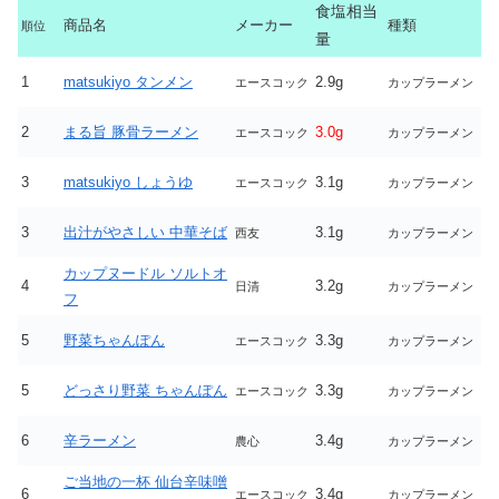
食塩相当
商品名
メーカー
種類
順位
量
1
matsukiyo タンメン
2.9g
エースコック
カップラーメン
2
まる旨 豚骨ラーメン
3.0g
エースコック
カップラーメン
3
matsukiyo しょうゆ
3.1g
エースコック
カップラーメン
3
出汁がやさしい 中華そば
3.1g
西友
カップラーメン
カップヌードル ソルトオ
4
3.2g
日清
カップラーメン
フ
5
野菜ちゃんぽん
3.3g
エースコック
カップラーメン
5
どっさり野菜 ちゃんぽん
3.3g
エースコック
カップラーメン
6
辛ラーメン
3.4g
農心
カップラーメン
ご当地の一杯 仙台辛味噌
6
3.4g
エースコック
カップラーメン