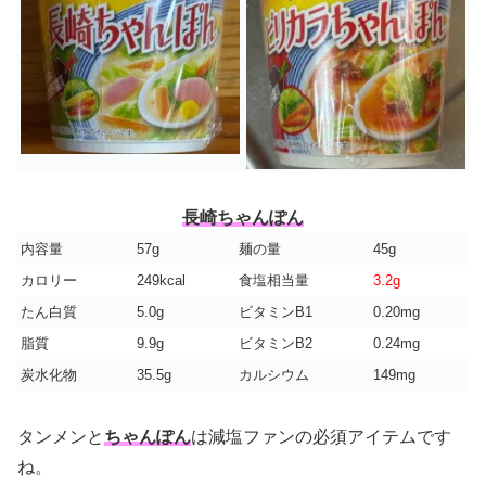
長崎ちゃんぽん
内容量
57g
麺の量
45g
カロリー
249kcal
食塩相当量
3.2g
たん白質
5.0g
ビタミンB1
0.20mg
脂質
9.9g
ビタミンB2
0.24mg
炭水化物
35.5g
カルシウム
149mg
タンメンと
ちゃんぽん
は減塩ファンの必須アイテムです
ね。