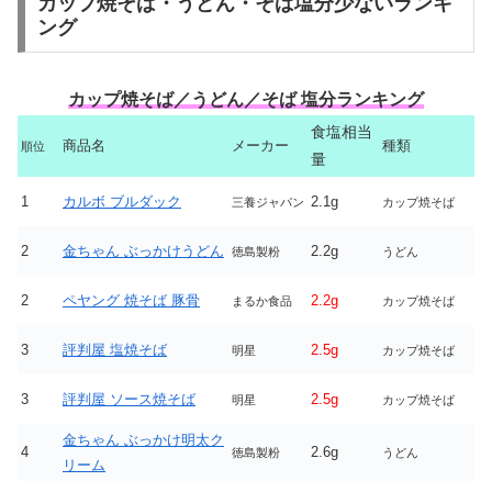
カップ焼そば・うどん・そば塩分少ないランキ
ング
カップ焼そば／うどん／そば 塩分ランキング
食塩相当
商品名
メーカー
種類
順位
量
1
カルボ ブルダック
2.1g
三養ジャパン
カップ焼そば
2
金ちゃん ぶっかけうどん
2.2g
徳島製粉
うどん
2
ペヤング 焼そば 豚骨
2.2g
まるか食品
カップ焼そば
3
評判屋 塩焼そば
2.5g
明星
カップ焼そば
3
評判屋 ソース焼そば
2.5g
明星
カップ焼そば
金ちゃん ぶっかけ明太ク
4
2.6g
徳島製粉
うどん
リーム