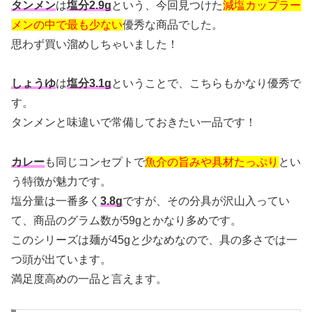
タンメン
は
塩分2.9g
という、今回見つけた
減塩カップラー
メンの中で最も少ない
優秀な商品でした。
思わず買い溜めしちゃいました！
しょうゆ
は
塩分3.1g
ということで、こちらもかなり優秀で
す。
タンメンと味違いで常備しておきたい一品です！
カレー
も同じコンセプトで
魚介の旨みや具材たっぷり
とい
う特徴が魅力です。
塩分量は一番多く
3.8g
ですが、その分具が沢山入ってい
て、商品のグラム数が59gとかなり多めです。
このシリーズは麺が45gと少なめなので、具の多さでは一
つ頭が出ています。
満足度高めの一品と言えます。