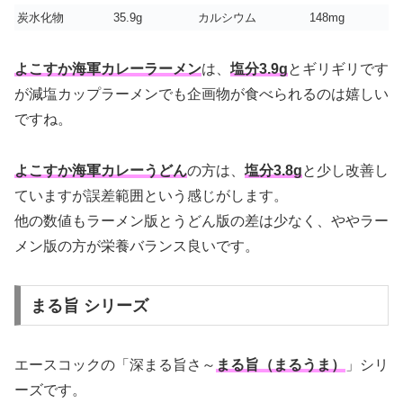
炭水化物
35.9g
カルシウム
148mg
よこすか海軍カレーラーメン
は、
塩分3.9g
とギリギリです
が減塩カップラーメンでも企画物が食べられるのは嬉しい
ですね。
よこすか海軍カレーうどん
の方は、
塩分3.8g
と少し改善し
ていますが誤差範囲という感じがします。
他の数値もラーメン版とうどん版の差は少なく、ややラー
メン版の方が栄養バランス良いです。
まる旨 シリーズ
エースコックの「深まる旨さ～
まる旨（まるうま）
」シリ
ーズです。