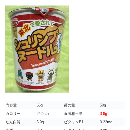
内容量
56g
麺の量
50g
カロリー
242kcal
食塩相当量
3.8g
たん白質
5.9g
ビタミンB1
0.22mg