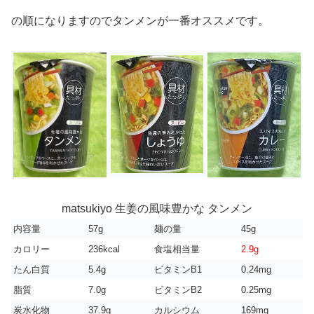
の順になりますのでタンメンが一番オススメです。
matsukiyo 生姜の風味豊かな タンメン
内容量
57g
麺の量
45g
カロリー
236kcal
食塩相当量
2.9g
たん白質
5.4g
ビタミンB1
0.24mg
脂質
7.0g
ビタミンB2
0.25mg
炭水化物
37.9g
カルシウム
169mg