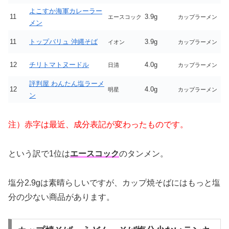
よこすか海軍カレーラー
11
3.9g
エースコック
カップラーメン
メン
11
トップバリュ 沖縄そば
3.9g
イオン
カップラーメン
12
チリトマトヌードル
4.0g
日清
カップラーメン
評判屋 わんたん塩ラーメ
12
4.0g
明星
カップラーメン
ン
注）赤字は最近、成分表記が変わったものです。
という訳で1位は
エースコック
のタンメン。
塩分2.9gは素晴らしいですが、カップ焼そばにはもっと塩
分の少ない商品があります。