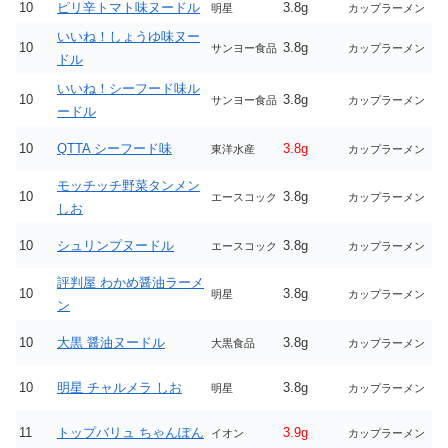
10
ピリ辛トマト味ヌードル
3.8g
明星
カップラーメン
いいね！しょうゆ味ヌー
10
3.8g
サンヨー食品
カップラーメン
ドル
いいね！シーフード味ル
10
3.8g
サンヨー食品
カップラーメン
ードル
10
QTTA シーフード味
3.8g
東洋水産
カップラーメン
モッチッチ野菜タンメン
10
3.8g
エースコック
カップラーメン
しお
10
シュリンプヌードル
3.8g
エースコック
カップラーメン
評判屋 わかめ醤油ラーメ
10
3.8g
明星
カップラーメン
ン
10
大黒 醤油ヌードル
3.8g
大黒食品
カップラーメン
10
明星 チャルメラ しお
3.8g
明星
カップラーメン
11
トップバリュ ちゃんぽん
3.9g
イオン
カップラーメン