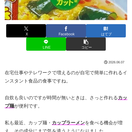
X
Facebook
はてブ
LINE
コピー
2026.06.07
在宅仕事やテレワークで増えるのが自宅で簡単に作れるイ
ンスタント食品の食事ですね。
自炊も良いのですが時間が無いときは、さっと作れる
カッ
プ麺
が便利です。
私も最近、カップ麺・
カップラーメン
を食べる機会が増
え、その成分にまで気を遣うようになりました。