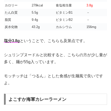
カロリー
279kcal
食塩相当量
3.8g
たん白質
5.5g
ビタミンB1
－
脂質
9.4g
ビタミンB2
－
炭水化物
43.2g
カルシウム
156mg
塩分3.8g
ということで、こちらも及第点です。
シュリンプヌードルと比較すると、こちらの方が少し量が
多く、麺が55g入っています。
モッチッチは「つるん」とした食感が生麺風で良いです
よ。
よこすか海軍カレーラーメン