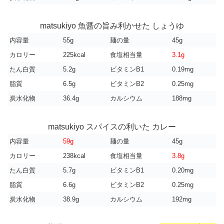
matsukiyo 魚醤の旨み利かせた しょうゆ
内容量
55g
麺の量
45g
カロリー
225kcal
食塩相当量
3.1g
たん白質
5.2g
ビタミンB1
0.19mg
脂質
6.5g
ビタミンB2
0.25mg
炭水化物
36.4g
カルシウム
188mg
matsukiyo スパイスの利いた カレー
内容量
59g
麺の量
45g
カロリー
238kcal
食塩相当量
3.8g
たん白質
5.7g
ビタミンB1
0.20mg
脂質
6.6g
ビタミンB2
0.25mg
炭水化物
38.9g
カルシウム
192mg