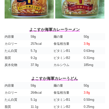
よこすか海軍カレーラーメン
内容量
59g
麺の量
50g
カロリー
257kcal
食塩相当量
3.9g
たん白質
5.7g
ビタミンB1
0.63mg
脂質
9.2g
ビタミンB2
0.31mg
炭水化物
37.9g
カルシウム
185mg
よこすか海軍カレーうどん
内容量
59g
麺の量
50g
カロリー
264kcal
食塩相当量
3.8g
たん白質
5.1g
ビタミンB1
0.50mg
脂質
11.1g
ビタミンB2
0.25mg