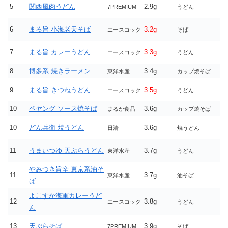
5
関西風肉うどん
2.9g
7PREMIUM
うどん
6
まる旨 小海老天そば
3.2g
エースコック
そば
7
まる旨 カレーうどん
3.3g
エースコック
うどん
8
博多系 焼きラーメン
3.4g
東洋水産
カップ焼そば
9
まる旨 きつねうどん
3.5g
エースコック
うどん
10
ペヤング ソース焼そば
3.6g
まるか食品
カップ焼そば
10
どん兵衛 焼うどん
3.6g
日清
焼うどん
11
うまいつゆ 天ぷらうどん
3.7g
東洋水産
うどん
やみつき旨辛 東京系油そ
11
3.7g
東洋水産
油そば
ば
よこすか海軍カレーうど
12
3.8g
エースコック
うどん
ん
13
天ぷらそば
3.9g
7PREMIUM
そば