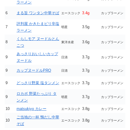
ラーメン
6
まる旨 ワンタン中華そば
3.4g
エースコック
カップラーメン
評判屋 かきたまピリ辛塩
7
3.5g
明星
カップラーメン
ラーメン
くらしモア ヌードルとん
8
3.6g
東洋水産
カップラーメン
こつ
あっさりおいしいカップ
9
3.7g
日清
カップラーメン
ヌードル
9
カップヌードルPRO
3.7g
日清
カップラーメン
9
どっさり野菜 塩タンメン
3.7g
エースコック
カップラーメン
ロカボ 野菜たっぷり タ
9
3.7g
明星
カップラーメン
ンメン
10
matsukiyo カレー
3.8g
エースコック
カップラーメン
ご当地の一杯 鴨だし中華
10
3.8g
エースコック
カップラーメン
そば