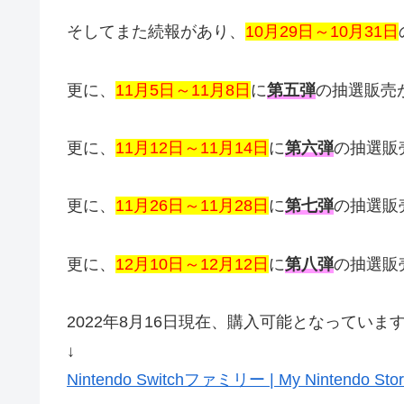
そしてまた続報があり、
10月29日～10月31日
更に、
11月5日～11月8日
に
第五弾
の抽選販売
更に、
11月12日～11月14日
に
第六弾
の抽選販
更に、
11月26日～11月28日
に
第七弾
の抽選販
更に、
12月10日～12月12日
に
第八弾
の抽選販
2022年8月16日現在、購入可能となってい
↓
Nintendo Switchファミリー | My Ninten