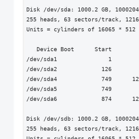
Disk /dev/sda: 1000.2 GB, 1000204
255 heads, 63 sectors/track, 1216
Units = cylinders of 16065 * 512 
   Device Boot      Start        
/dev/sda1               1        
/dev/sda2             126        
/dev/sda4             749      12
/dev/sda5             749        
/dev/sda6             874      12
Disk /dev/sdb: 1000.2 GB, 1000204
255 heads, 63 sectors/track, 1216
Units = cylinders of 16065 * 512 