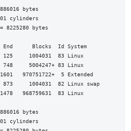
886016 bytes

01 cylinders

= 8225280 bytes

 End      Blocks  Id System

 125     1004031  83 Linux

 748     5004247+ 83 Linux

1601   970751722+  5 Extended

 873     1004031  82 Linux swap

1478   968759631  83 Linux

886016 bytes

01 cylinders

= 8225280 bytes
