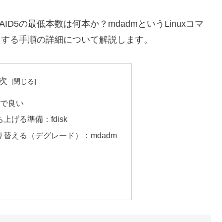
ID5の最低本数は何本か？mdadmというLinuxコマ
グレードする手順の詳細について解説します。
次
本で良い
上げる準備：fdisk
り替える（デグレード）：mdadm